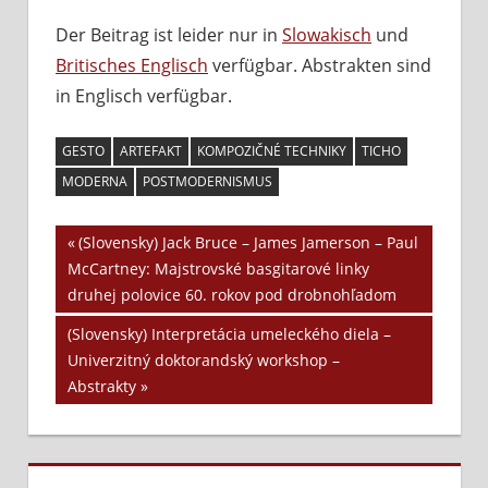
deaktiviert
für
Der Beitrag ist leider nur in
Slowakisch
und
(Slovensky)
Britisches Englisch
verfügbar. Abstrakten sind
Rétorické
gesto
in Englisch verfügbar.
alebo
modelovaný
GESTO
ARTEFAKT
KOMPOZIČNÉ TECHNIKY
TICHO
artefakt
MODERNA
POSTMODERNISMUS
Vorheriger
(Slovensky) Jack Bruce – James Jamerson – Paul
Beitrags-
McCartney: Majstrovské basgitarové linky
Beitrag:
druhej polovice 60. rokov pod drobnohľadom
Navigation
Nächster
(Slovensky) Interpretácia umeleckého diela –
Beitrag:
Univerzitný doktorandský workshop –
Abstrakty