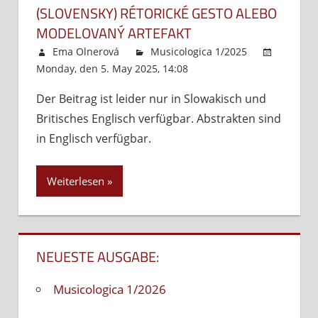
(SLOVENSKY) RÉTORICKÉ GESTO ALEBO
MODELOVANÝ ARTEFAKT
Ema Olnerová
Musicologica 1/2025
Monday, den 5. May 2025, 14:08
Kommentare
deaktiviert
für
Der Beitrag ist leider nur in Slowakisch und
(Slovensky)
Britisches Englisch verfügbar. Abstrakten sind
Rétorické
gesto
in Englisch verfügbar.
alebo
modelovaný
Weiterlesen
artefakt
NEUESTE AUSGABE:
Musicologica 1/2026