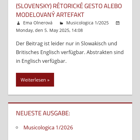
(SLOVENSKY) RÉTORICKÉ GESTO ALEBO
MODELOVANÝ ARTEFAKT
Ema Olnerová
Musicologica 1/2025
Monday, den 5. May 2025, 14:08
Kommentare
deaktiviert
für
Der Beitrag ist leider nur in Slowakisch und
(Slovensky)
Britisches Englisch verfügbar. Abstrakten sind
Rétorické
gesto
in Englisch verfügbar.
alebo
modelovaný
Weiterlesen
artefakt
NEUESTE AUSGABE:
Musicologica 1/2026