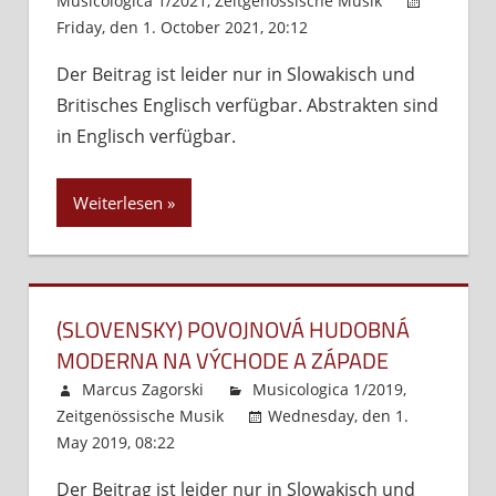
Musicologica 1/2021
,
Zeitgenössische Musik
Friday, den 1. October 2021, 20:12
Kommentare
deaktiviert
für
Der Beitrag ist leider nur in Slowakisch und
(Slovensky)
Britisches Englisch verfügbar. Abstrakten sind
Alexander
Albrecht,
in Englisch verfügbar.
život,
dielo
Weiterlesen
a
štýl
(SLOVENSKY) POVOJNOVÁ HUDOBNÁ
MODERNA NA VÝCHODE A ZÁPADE
Marcus Zagorski
Musicologica 1/2019
,
Zeitgenössische Musik
Wednesday, den 1.
May 2019, 08:22
Kommentare deaktiviert
für
(Slovensky)
Der Beitrag ist leider nur in Slowakisch und
Povojnová