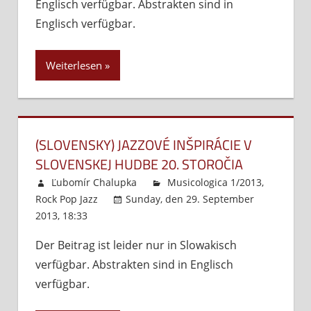
Englisch verfügbar. Abstrakten sind in
Jazzové
inšpirácie
Englisch verfügbar.
v
Novej
Weiterlesen
hudbe
20.
storočia
–
Hudba
(SLOVENSKY) JAZZOVÉ INŠPIRÁCIE V
Alexandra
SLOVENSKEJ HUDBE 20. STOROČIA
Moyzesa
Ľubomír Chalupka
Musicologica 1/2013
,
a
Rock Pop Jazz
Sunday, den 29. September
jeho
2013, 18:33
Kommentare deaktiviert
für
nasledovn
(Slovensky)
Der Beitrag ist leider nur in Slowakisch
Jazzové
verfügbar. Abstrakten sind in Englisch
inšpirácie
v
verfügbar.
slovenskej