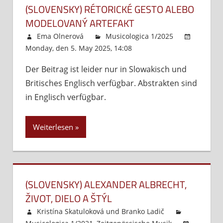
(SLOVENSKY) RÉTORICKÉ GESTO ALEBO
MODELOVANÝ ARTEFAKT
Ema Olnerová
Musicologica 1/2025
Monday, den 5. May 2025, 14:08
Kommentare
deaktiviert
für
Der Beitrag ist leider nur in Slowakisch und
(Slovensky)
Britisches Englisch verfügbar. Abstrakten sind
Rétorické
gesto
in Englisch verfügbar.
alebo
modelovaný
Weiterlesen
artefakt
(SLOVENSKY) ALEXANDER ALBRECHT,
ŽIVOT, DIELO A ŠTÝL
Kristína Skatuloková
und
Branko Ladič