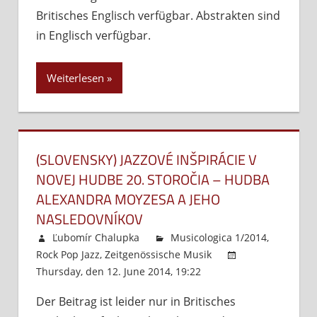
Britisches Englisch verfügbar. Abstrakten sind
hudobná
moderna
in Englisch verfügbar.
na
Východe
Weiterlesen
a
Západe
(SLOVENSKY) JAZZOVÉ INŠPIRÁCIE V
NOVEJ HUDBE 20. STOROČIA – HUDBA
ALEXANDRA MOYZESA A JEHO
NASLEDOVNÍKOV
Ľubomír Chalupka
Musicologica 1/2014
,
Rock Pop Jazz
,
Zeitgenössische Musik
Thursday, den 12. June 2014, 19:22
Kommentare
deaktiviert
für
Der Beitrag ist leider nur in Britisches
(Slovensky