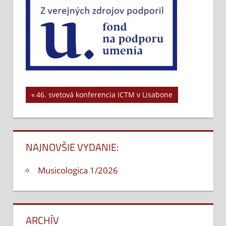
Previous
46. svetová konferencia ICTM v Lisabone
Navigácia
Post:
v
článku
NAJNOVŠIE VYDANIE:
Musicologica 1/2026
ARCHÍV