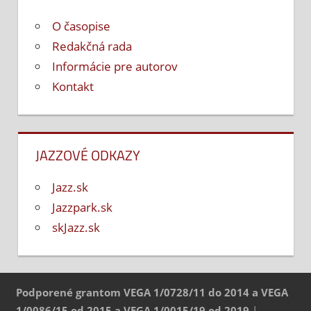
O časopise
Redakčná rada
Informácie pre autorov
Kontakt
JAZZOVÉ ODKAZY
Jazz.sk
Jazzpark.sk
skJazz.sk
Podporené grantom VEGA 1/0728/11 do 2014 a VEGA
1/0086/15 od 2015 a VEGA 1/0015/19 od 2019
|