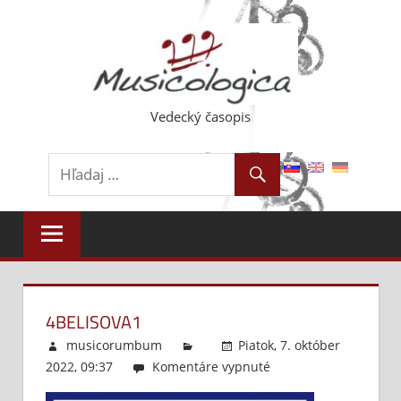
Skip
to
content
Vedecký časopis
4BELISOVA1
musicorumbum
Piatok, 7. október
2022, 09:37
Komentáre vypnuté
na
4Belisova1