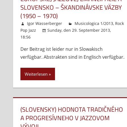
SLOVENSKO – ŠKANDINÁVSKE VÄZBY
(1950 – 1970)
Igor Wasserberger
Musicologica 1/2013
,
Rock
Pop Jazz
Sunday, den 29. September 2013,
18:56
Kommentare deaktiviert
für
(Slovensky)
Der Beitrag ist leider nur in Slowakisch
Vznik
verfügbar. Abstrakten sind in Englisch verfügbar.
nordického
konceptu
ako
Weiterlesen
predstupeň
európskej
jazzovej
emancipácie
a
(SLOVENSKY) HODNOTA TRADIČNÉHO
Slovensko
A PROGRESÍVNEHO V JAZZOVOM
–
VÝVOJI
škandinávske