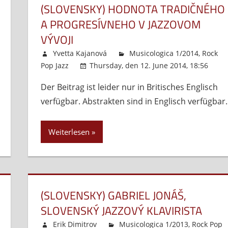
(SLOVENSKY) HODNOTA TRADIČNÉHO
A PROGRESÍVNEHO V JAZZOVOM
VÝVOJI
entare deaktiviert
für
Yvetta Kajanová
Musicologica 1/2014
,
Rock
(Slovensky)
Pop Jazz
Thursday, den 12. June 2014, 18:56
Gabriel
Der Beitrag ist leider nur in Britisches Englisch
Jonáš,
slovenský
verfügbar. Abstrakten sind in Englisch verfügbar.
jazzový
klavirista
Weiterlesen
(SLOVENSKY) GABRIEL JONÁŠ,
SLOVENSKÝ JAZZOVÝ KLAVIRISTA
Erik Dimitrov
Musicologica 1/2013
,
Rock Pop