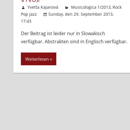
väzby
Yvetta Kajanová
Musicologica 1/2013
,
Rock
(1950
Pop Jazz
Sunday, den 29. September 2013,
–
17:43
Kommentare deaktiviert
für
1970)
(Slovensky)
Der Beitrag ist leider nur in Slowakisch
Hodnota
verfügbar. Abstrakten sind in Englisch verfügbar.
tradičného
a
progresívneho
Weiterlesen
v
jazzovom
vývoji