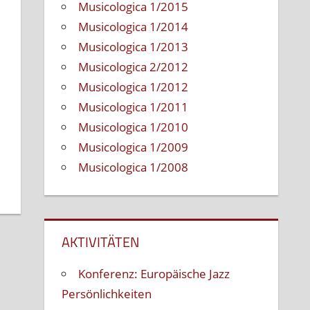
Musicologica 1/2015
Kommentare deaktiviert
für
Musicologica 1/2014
(Slovensky)
Gabriel
Musicologica 1/2013
Jonáš,
Musicologica 2/2012
slovenský
Musicologica 1/2012
jazzový
Musicologica 1/2011
klavirista
Musicologica 1/2010
Musicologica 1/2009
Musicologica 1/2008
AKTIVITÄTEN
Konferenz: Europäische Jazz
Persönlichkeiten