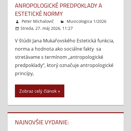
ANROPOLOGICKÉ PREDPOKLADY A
ESTETICKÉ NORMY
Peter Michalovič
Musicologica 1/2026
Streda, 27. máj 2026, 11:27
Komentáre vypnuté
na
Anr
V štúdii Jana Mukařovského Estetická funkcia,
pr
norma a hodnota ako sociálne fakty sa
a
est
stretávame s termínom „antropologické
no
predpoklady“, ktorý označuje antropologické
princípy,
Zobraz celý článok
NAJNOVŠIE VYDANIE: