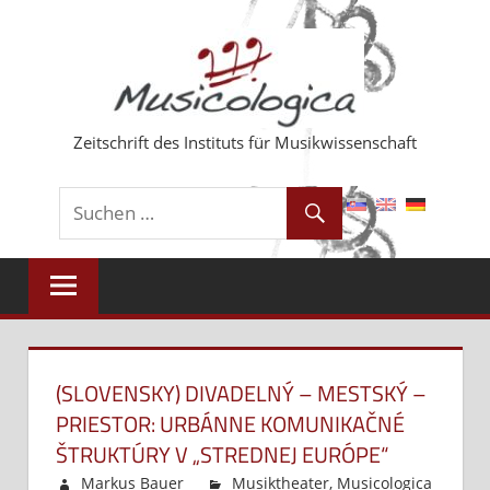
Zum
Inhalt
springen
Zeitschrift des Instituts für Musikwissenschaft
(SLOVENSKY) DIVADELNÝ – MESTSKÝ –
PRIESTOR: URBÁNNE KOMUNIKAČNÉ
ŠTRUKTÚRY V „STREDNEJ EURÓPE“
Markus Bauer
Musiktheater
,
Musicologica