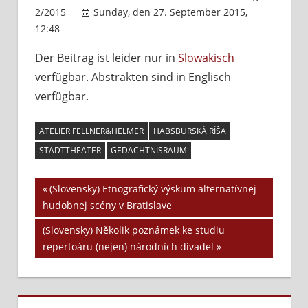
2/2015
Sunday, den 27. September 2015,
12:48
Kommentare deaktiviert
für
(Slovensky)
Der Beitrag ist leider nur in
Slowakisch
Divadelný
verfügbar. Abstrakten sind in Englisch
–
mestský
verfügbar.
–
priestor:
ATELIER FELLNER&HELMER
HABSBURSKÁ RÍŠA
Urbánne
STADTTHEATER
GEDÄCHTNISRAUM
komunikačné
štruktúry
Vorheriger
(Slovensky) Etnografický výskum alternatívnej
v „strednej
Beitrags-
hudobnej scény v Bratislave
Beitrag:
Európe“
Navigation
Nächster
(Slovensky) Několik poznámek ke studiu
Beitrag:
repertoáru (nejen) národních divadel