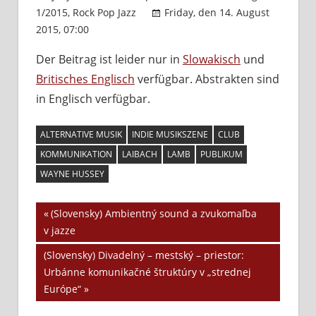
1/2015
,
Rock Pop Jazz
Friday, den 14. August
2015, 07:00
Kommentare deaktiviert
für
(Slovensky)
Der Beitrag ist leider nur in
Slowakisch
und
Etnografický
Britisches Englisch
verfügbar. Abstrakten sind
výskum
alternatívnej
in Englisch verfügbar.
hudobnej
scény
ALTERNATIVE MUSIK
INDIE MUSIKSZENE
CLUB
v
KOMMUNIKATION
LAIBACH
LAMB
PUBLIKUM
Bratislave
WAYNE HUSSEY
Vorheriger
(Slovensky) Ambientný sound a zvukomaľba
Beitrags-
v jazze
Beitrag:
Navigation
Nächster
(Slovensky) Divadelný – mestský – priestor:
Beitrag:
Urbánne komunikačné štruktúry v „strednej
Európe“