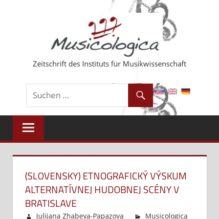
Zum
Inhalt
springen
Zeitschrift des Instituts für Musikwissenschaft
(SLOVENSKY) ETNOGRAFICKÝ VÝSKUM
ALTERNATÍVNEJ HUDOBNEJ SCÉNY V
BRATISLAVE
Julijana Zhabeva-Papazova
Musicologica