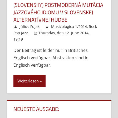
(SLOVENSKY) POSTMODERNÁ MUTÁCIA
JAZZOVÉHO IDIOMU V SLOVENSKEJ
ALTERNATÍVNEJ HUDBE
Július Fujak
Musicologica 1/2014
,
Rock
Pop Jazz
Thursday, den 12. June 2014,
19:19
Kommentare deaktiviert
für
(Slovensky)
Der Beitrag ist leider nur in Britisches
Postmoderná
Englisch verfügbar. Abstrakten sind in
mutácia
jazzového
Englisch verfügbar.
idiomu
v
Weiterlesen
slovenskej
alternatívnej
hudbe
NEUESTE AUSGABE: