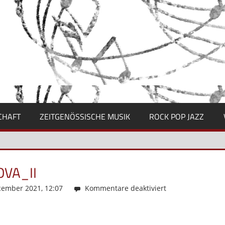
CHAFT
ZEITGENÖSSISCHE MUSIK
ROCK POP JAZZ
VA_II
ember 2021, 12:07
Kommentare deaktiviert
für
OBRAZOK
1_SRS-
M_Ambrozova_II