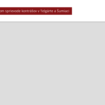
om sprievode kontrášov v Telgárte a Šumiaci