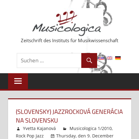
Zum
Inhalt
springen
Zeitschrift des Instituts für Musikwissenschaft
(SLOVENSKY) JAZZROCKOVÁ GENERÁCIA
NA SLOVENSKU
Yvetta Kajanová
Musicologica 1/2010
,
Rock Pop Jazz
Thursday, den 9. December