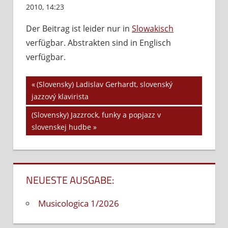
2010, 14:23
Kommentare deaktiviert
für
(Slovensky)
Der Beitrag ist leider nur in
Slowakisch
Jazzrocková
verfügbar. Abstrakten sind in Englisch
generácia
na
verfügbar.
Slovensku
Vorheriger
(Slovensky) Ladislav Gerhardt, slovenský
Beitrags-
jazzový klavirista
Beitrag:
Navigation
Nächster
(Slovensky) Jazzrock, funky a popjazz v
Beitrag:
slovenskej hudbe
NEUESTE AUSGABE:
Musicologica 1/2026