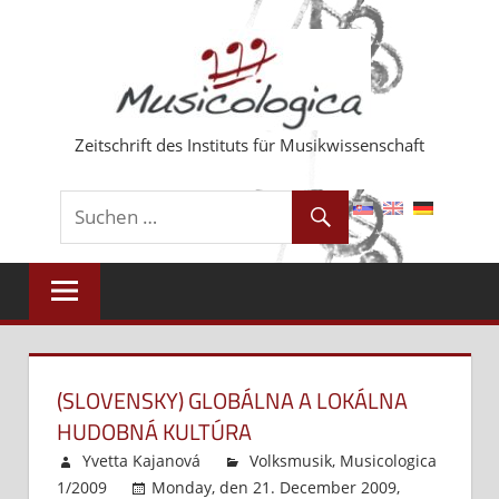
Zum
Inhalt
springen
Zeitschrift des Instituts für Musikwissenschaft
(SLOVENSKY) GLOBÁLNA A LOKÁLNA
HUDOBNÁ KULTÚRA
Yvetta Kajanová
Volksmusik
,
Musicologica
1/2009
Monday, den 21. December 2009,