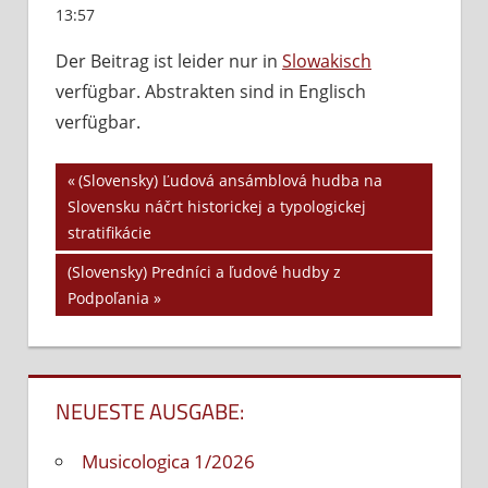
13:57
Kommentare deaktiviert
für
(Slovensky)
Der Beitrag ist leider nur in
Slowakisch
Globálna
verfügbar. Abstrakten sind in Englisch
a
lokálna
verfügbar.
hudobná
kultúra
Vorheriger
(Slovensky) Ľudová ansámblová hudba na
Beitrags-
Slovensku náčrt historickej a typologickej
Beitrag:
stratifikácie
Navigation
Nächster
(Slovensky) Predníci a ľudové hudby z
Beitrag:
Podpoľania
NEUESTE AUSGABE:
Musicologica 1/2026