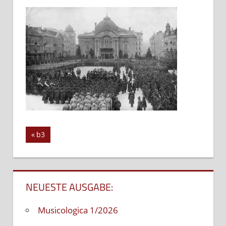
b3
Vorheriger
b3
Beitrags-
Beitrag:
Navigation
NEUESTE AUSGABE:
Musicologica 1/2026