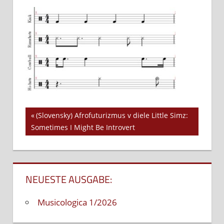
Vaseko6
Vorheriger
(Slovensky) Afrofuturizmus v diele Little Simz:
Beitrags-
Sometimes I Might Be Introvert
Beitrag:
Navigation
NEUESTE AUSGABE:
Musicologica 1/2026