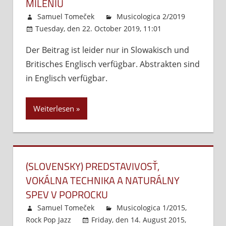
MILÉNIU
Samuel Tomeček
Musicologica 2/2019
Tuesday, den 22. October 2019, 11:01
Kommentare
Der Beitrag ist leider nur in Slowakisch und
deaktiviert
für
Britisches Englisch verfügbar. Abstrakten sind
(Slov
Spev
in Englisch verfügbar.
v
slov
Weiterlesen
popr
v
nov
milé
(SLOVENSKY) PREDSTAVIVOSŤ,
VOKÁLNA TECHNIKA A NATURÁLNY
SPEV V POPROCKU
Samuel Tomeček
Musicologica 1/2015
,
Rock Pop Jazz
Friday, den 14. August 2015,