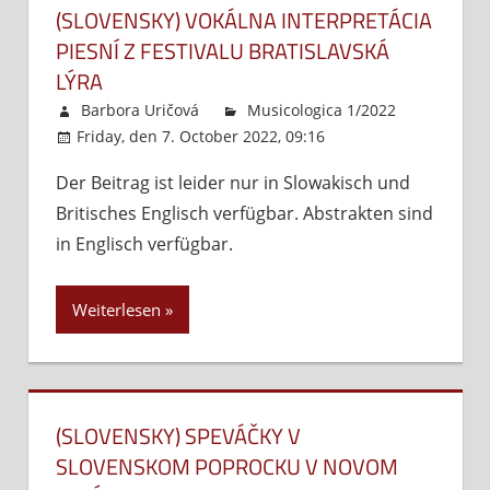
(SLOVENSKY) VOKÁLNA INTERPRETÁCIA
PIESNÍ Z FESTIVALU BRATISLAVSKÁ
LÝRA
Barbora Uričová
Musicologica 1/2022
Friday, den 7. October 2022, 09:16
Kommentare
Der Beitrag ist leider nur in Slowakisch und
deaktiviert
für
Britisches Englisch verfügbar. Abstrakten sind
(Slovens
Vokálna
in Englisch verfügbar.
interpre
piesní
Weiterlesen
z
festivalu
Bratisla
lýra
(SLOVENSKY) SPEVÁČKY V
SLOVENSKOM POPROCKU V NOVOM