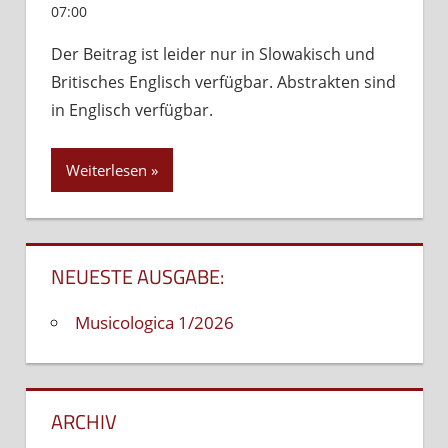
07:00
Kommentare deaktiviert
für
(Slovensky)
Der Beitrag ist leider nur in Slowakisch und
Predstavivosť,
Britisches Englisch verfügbar. Abstrakten sind
vokálna
technika
in Englisch verfügbar.
a
naturálny
Weiterlesen
spev
v poprocku
NEUESTE AUSGABE:
Musicologica 1/2026
ARCHIV