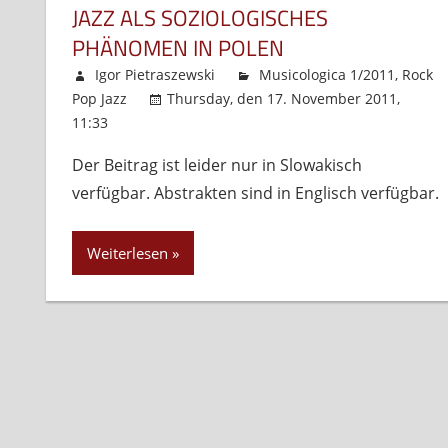
JAZZ ALS SOZIOLOGISCHES
PHÄNOMEN IN POLEN
Igor Pietraszewski
Musicologica 1/2011
,
Rock
Pop Jazz
Thursday, den 17. November 2011,
11:33
Kommentare deaktiviert
für
Jazz
Der Beitrag ist leider nur in Slowakisch
als
verfügbar. Abstrakten sind in Englisch verfügbar.
soziologisches
Phänomen
in
Weiterlesen
Polen