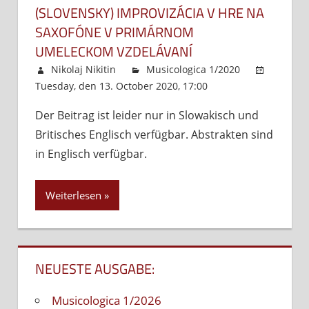
(SLOVENSKY) IMPROVIZÁCIA V HRE NA
SAXOFÓNE V PRIMÁRNOM
UMELECKOM VZDELÁVANÍ
Nikolaj Nikitin
Musicologica 1/2020
Tuesday, den 13. October 2020, 17:00
Kommentare
Der Beitrag ist leider nur in Slowakisch und
deaktiviert
für
Britisches Englisch verfügbar. Abstrakten sind
(Slovens
Improvi
in Englisch verfügbar.
v
hre
Weiterlesen
na
saxofón
v
primár
NEUESTE AUSGABE:
umelec
vzdeláv
Musicologica 1/2026