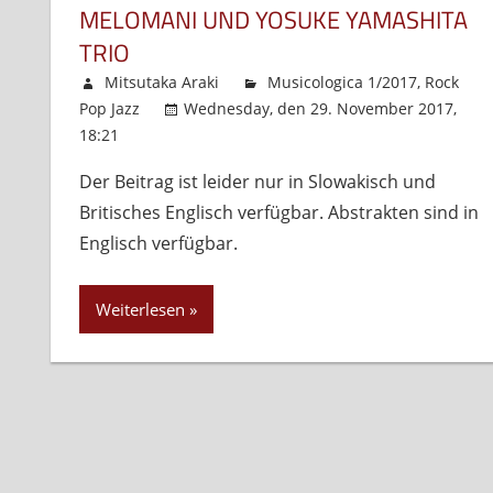
MELOMANI UND YOSUKE YAMASHITA
TRIO
Mitsutaka Araki
Musicologica 1/2017
,
Rock
Pop Jazz
Wednesday, den 29. November 2017,
18:21
Kommentare deaktiviert
für
Melomani
Der Beitrag ist leider nur in Slowakisch und
und
Britisches Englisch verfügbar. Abstrakten sind in
Yosuke
Yamashita
Englisch verfügbar.
Trio
Weiterlesen