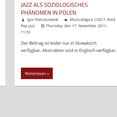
JAZZ ALS SOZIOLOGISCHES
PHÄNOMEN IN POLEN
Igor Pietraszewski
Musicologica 1/2011
,
Rock
Pop Jazz
Thursday, den 17. November 2011,
11:33
Kommentare deaktiviert
für
Jazz
Der Beitrag ist leider nur in Slowakisch
als
verfügbar. Abstrakten sind in Englisch verfügbar.
soziologisches
Phänomen
in
Polen
Weiterlesen