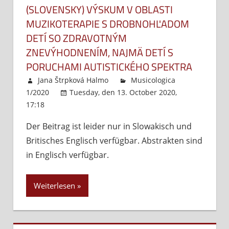
(SLOVENSKY) VÝSKUM V OBLASTI
MUZIKOTERAPIE S DROBNOHĽADOM
DETÍ SO ZDRAVOTNÝM
ZNEVÝHODNENÍM, NAJMÄ DETÍ S
PORUCHAMI AUTISTICKÉHO SPEKTRA
Jana Štrpková Halmo
Musicologica
1/2020
Tuesday, den 13. October 2020,
17:18
Kommentare deaktiviert
für
(Slovensky)
Der Beitrag ist leider nur in Slowakisch und
Výskum
Britisches Englisch verfügbar. Abstrakten sind
v
oblasti
in Englisch verfügbar.
muzikoterapie
s
Weiterlesen
drobnohľadom
detí
so
zdravotným