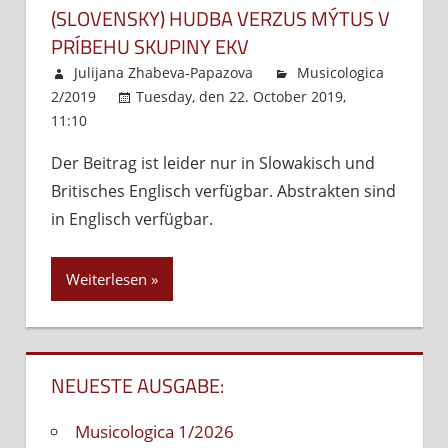
(SLOVENSKY) HUDBA VERZUS MÝTUS V
PRÍBEHU SKUPINY EKV
Julijana Zhabeva-Papazova
Musicologica
2/2019
Tuesday, den 22. October 2019,
11:10
Kommentare deaktiviert
für
(Slovensky)
Der Beitrag ist leider nur in Slowakisch und
Hudba
Britisches Englisch verfügbar. Abstrakten sind
verzus
mýtus
in Englisch verfügbar.
v
príbehu
Weiterlesen
skupiny
EKV
NEUESTE AUSGABE:
Musicologica 1/2026