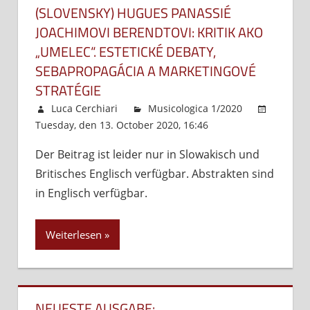
(SLOVENSKY) HUGUES PANASSIÉ
JOACHIMOVI BERENDTOVI: KRITIK AKO
„UMELEC“. ESTETICKÉ DEBATY,
SEBAPROPAGÁCIA A MARKETINGOVÉ
STRATÉGIE
Luca Cerchiari
Musicologica 1/2020
Tuesday, den 13. October 2020, 16:46
Kommentare
Der Beitrag ist leider nur in Slowakisch und
deaktiviert
für
Britisches Englisch verfügbar. Abstrakten sind
(Slovens
Hugues
in Englisch verfügbar.
Panassi
Joachim
Weiterlesen
Berendt
kritik
ako
„umelec
NEUESTE AUSGABE:
Estetick