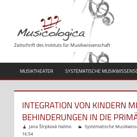
Zum
Inhalt
springen
Zeitschrift des Instituts für Musikwissenschaft
MUSIKTHEATER
SYSTEMATISCHE MUSIKWISSENS
INTEGRATION VON KINDERN M
BEHINDERUNGEN IN DIE PRIM
Jana Štrpková Halmo
Systematische Musikwiss
16:54
Kommentare deaktiviert
für