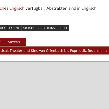
sches Englisch
verfügbar. Abstrakten sind in Englisch
VITA
TALENT
GRUNDLEGENDE KUNSTSCHULE
ytmus, Suvereno
sical. Theater und Kino von Offenbach bis Popmusik. Rezension