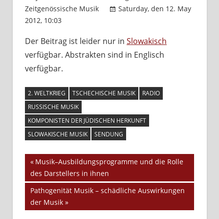
Zeitgenössische Musik
Saturday, den 12. May
2012, 10:03
Kommentare deaktiviert
für
Musiksendung
Der Beitrag ist leider nur in
Slowakisch
des
verfügbar. Abstrakten sind in Englisch
Slowakischen
Rundfunks
verfügbar.
in
der
2. WELTKRIEG
TSCHECHISCHE MUSIK
RADIO
Zeit
RUSSISCHE MUSIK
des
KOMPONISTEN DER JÜDISCHEN HERKUNFT
Zweiten
SLOWAKISCHE MUSIK
SENDUNG
Weltkrieges
Vorheriger
Musik–Ausbildungsprogramme und die Rolle
Beitrags-
des Darstellers in ihnen
Beitrag:
Navigation
Nächster
Pathogenität Musik – schädliche Auswirkungen
Beitrag:
der Musik