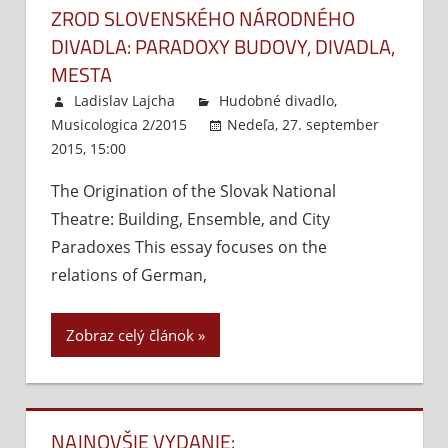
ZROD SLOVENSKÉHO NÁRODNÉHO
DIVADLA: PARADOXY BUDOVY, DIVADLA,
MESTA
Ladislav Lajcha
Hudobné divadlo
,
Musicologica 2/2015
Nedeľa, 27. september
2015, 15:00
Komentáre vypnuté
na
Zrod
The Origination of the Slovak National
Slovenského
Theatre: Building, Ensemble, and City
národného
divadla:
Paradoxes This essay focuses on the
Paradoxy
relations of German,
budovy,
divadla,
Zobraz celý článok
mesta
NAJNOVŠIE VYDANIE: